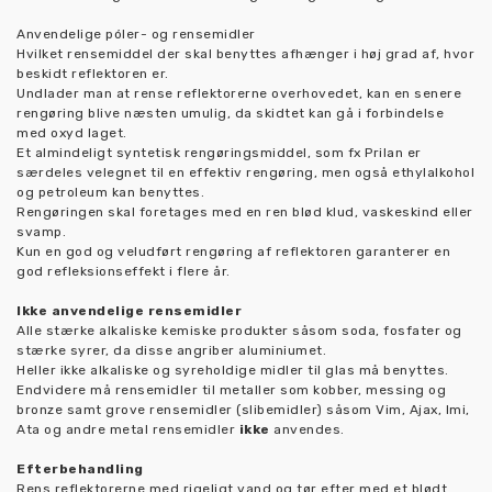
Anvendelige póler- og rensemidler
Hvilket rensemiddel der skal benyttes afhænger i høj grad af, hvor
beskidt reflektoren er.
Undlader man at rense reflektorerne overhovedet, kan en senere
rengøring blive næsten umulig, da skidtet kan gå i forbindelse
med oxyd laget.
Et almindeligt syntetisk rengøringsmiddel, som fx Prilan er
særdeles velegnet til en effektiv rengøring, men også ethylalkohol
og petroleum kan benyttes.
Rengøringen skal foretages med en ren blød klud, vaskeskind eller
svamp.
Kun en god og veludført rengøring af reflektoren garanterer en
god refleksionseffekt i flere år.
Ikke anvendelige rensemidler
Alle stærke alkaliske kemiske produkter såsom soda, fosfater og
stærke syrer, da disse angriber aluminiumet.
Heller ikke alkaliske og syreholdige midler til glas må benyttes.
Endvidere må rensemidler til metaller som kobber, messing og
bronze samt grove rensemidler (slibemidler) såsom Vim, Ajax, Imi,
Ata og andre metal rensemidler
ikke
anvendes.
Efterbehandling
Rens reflektorerne med rigeligt vand og tør efter med et blødt