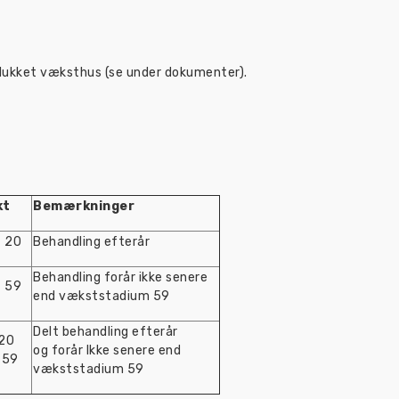
og lukket væksthus (se under dokumenter).
kt
Bemærkninger
- 20
Behandling efterår
Behandling forår ikke senere
- 59
end vækststadium 59
Delt behandling efterår
20
og forår Ikke senere end
-59
vækststadium 59