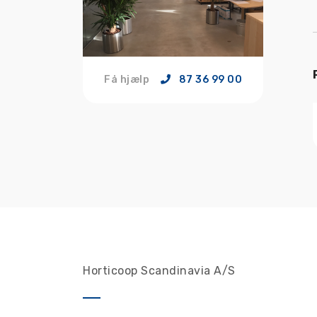
Få hjælp
87 36 99 00
Horticoop Scandinavia A/S