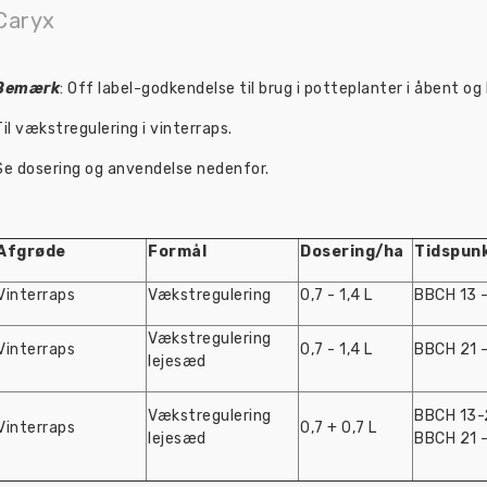
Caryx
Bemærk
: Off label-godkendelse til brug i potteplanter i åbent 
Til vækstregulering i vinterraps.
Se dosering og anvendelse nedenfor.
Afgrøde
Formål
Dosering/ha
Tidspun
Vinterraps
Vækstregulering
0,7 - 1,4 L
BBCH 13 
Vækstregulering
Vinterraps
0,7 - 1,4 L
BBCH 21 
lejesæd
Vækstregulering
BBCH 13-
Vinterraps
0,7 + 0,7 L
lejesæd
BBCH 21 