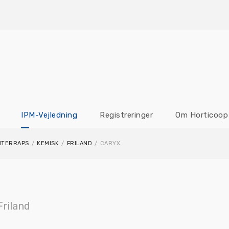
IPM-Vejledning
Registreringer
Om Horticoop
NTERRAPS
/
KEMISK
/
FRILAND
/
CARYX
Friland