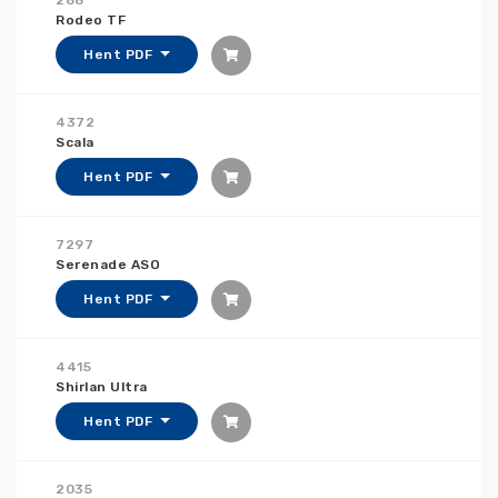
288
Rodeo TF
Hent PDF
4372
Scala
Hent PDF
7297
Serenade ASO
Hent PDF
4415
Shirlan Ultra
Hent PDF
2035