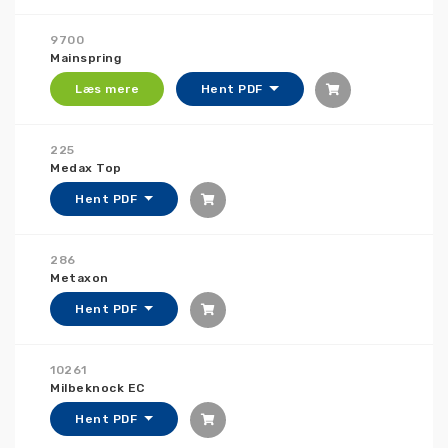
9700
Mainspring
Læs mere
Hent PDF
225
Medax Top
Hent PDF
286
Metaxon
Hent PDF
10261
Milbeknock EC
Hent PDF