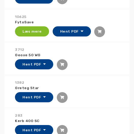
10625
FytoSave
Læs mere
Hent PDF
3712
Geoxe 50 WG
Hent PDF
1382
Greteg Star
Hent PDF
283
Kerb 400 SC
Hent PDF