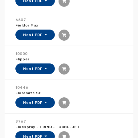
Hent PDF
6607
Fieldor Max
Hent PDF
10000
Flipper
Hent PDF
10446
Floramite SC
Hent PDF
3767
Fluespray - TRINOL TURBO-JET
Hent PDF