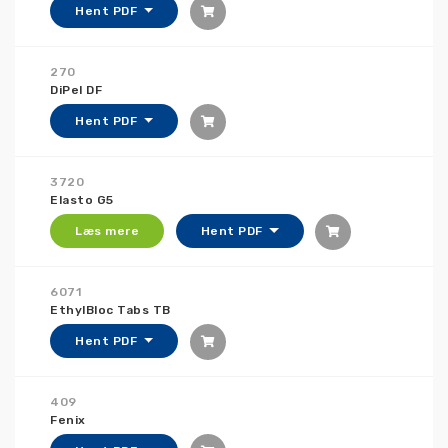
Hent PDF
270
DiPel DF
Hent PDF
3720
Elasto G5
Læs mere
Hent PDF
6071
EthylBloc Tabs TB
Hent PDF
409
Fenix