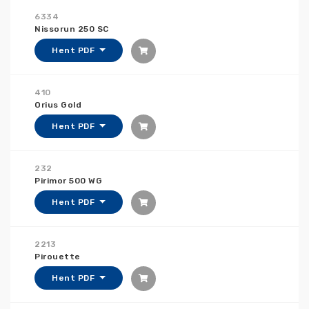
6334
Nissorun 250 SC
Hent PDF
410
Orius Gold
Hent PDF
232
Pirimor 500 WG
Hent PDF
2213
Pirouette
Hent PDF