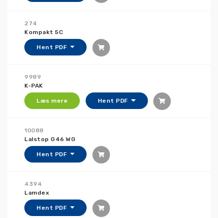
274
Kompakt 5C
Hent PDF
9989
K-PAK
Læs mere
Hent PDF
10088
Lalstop G46 WG
Hent PDF
4394
Lamdex
Hent PDF