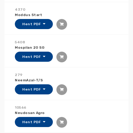
4370
Moddus Start
Hent PDF
5408
Mospilan 20 SG
Hent PDF
279
NeemAzal-T/S
Hent PDF
10566
Neudosan Agro
Hent PDF