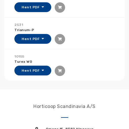
Hent PDF
2531
Trianum-P
Hent PDF
10155
Turex WG
Hent PDF
Horticoop Scandinavia A/S