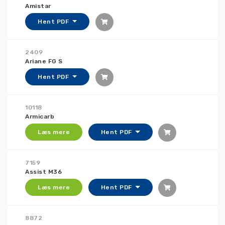
Amistar
Hent PDF
2409
Ariane FG S
Hent PDF
10118
Armicarb
Læs mere
Hent PDF
7159
Assist M36
Læs mere
Hent PDF
8872