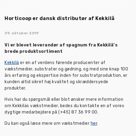
Horticoop er dansk distributør af Kekkilä
09. oktober 2019
Vi er blevet leverandør af spagnum fra Kekkilä’s
brede produktsortiment
Kekkilä
er en af verdens førende producenter af
vækstmedier, substrater og gødning, og med sine knap 100
års erfaring og ekspertise inden for substratproduktion, er
kunden altid sikret høj kvalitet og skræddersyede
produkter.
Hvis har du spørgsmål
eller blot ønsker mere information
om Kekkiläs vækstmedier,
bedes du kontakte en af vores
dygtige medarbejdere på (+45) 87 36 99 00.
Du kan også læse mere om vækstmedier
her
.