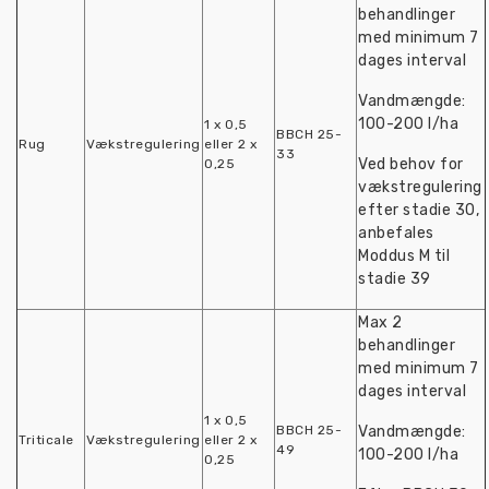
behandlinger
med minimum 7
dages interval
Vandmængde:
100-200 l/ha
1 x 0,5
BBCH 25-
Rug
Vækstregulering
eller 2 x
33
Ved behov for
0,25
vækstregulering
efter stadie 30,
anbefales
Moddus M til
stadie 39
Max 2
behandlinger
med minimum 7
dages interval
1 x 0,5
BBCH 25-
Vandmængde:
Triticale
Vækstregulering
eller 2 x
49
100-200 l/ha
0,25