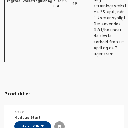
beg.
Frøgræs
Vækstregulering
eller 2 x
49
stræningsvækst
0,4
ca 25. april, når
1. knæ er synligt.
Der anvendes
0,8 l/ha under
de fleste
forhold fra slut
april og ca 3
uger frem.
Produkter
4370
Moddus Start
Hent PDF