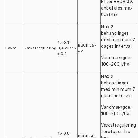
Efter BBCH 39,
anbefales max
0,3 l/ha
Max 2
behandlinger
med minimum 7
1 x 0,3-
BBCH 25-
dages interval
Havre
Vækstregulering
0,4 eller 2
32
x 0,2
Vandmængde:
100-200 l/ha
Max 2
behandlinger
med minimum 7
dages interval
Vandmængde:
100-200 l/ha
Vækstregulering
foretages fra
1 x 0,8
BBCH 30-