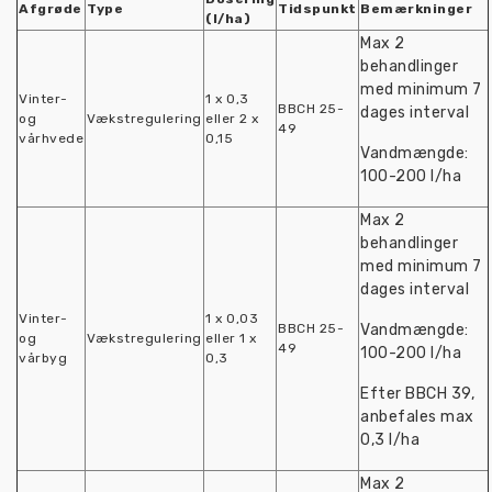
Afgrøde
Type
Tidspunkt
Bemærkninger
(l/ha)
Max 2
behandlinger
med minimum 7
Vinter-
1 x 0,3
BBCH 25-
dages interval
og
Vækstregulering
eller 2 x
49
vårhvede
0,15
Vandmængde:
100-200 l/ha
Max 2
behandlinger
med minimum 7
dages interval
Vinter-
1 x 0,03
BBCH 25-
Vandmængde:
og
Vækstregulering
eller 1 x
49
100-200 l/ha
vårbyg
0,3
Efter BBCH 39,
anbefales max
0,3 l/ha
Max 2