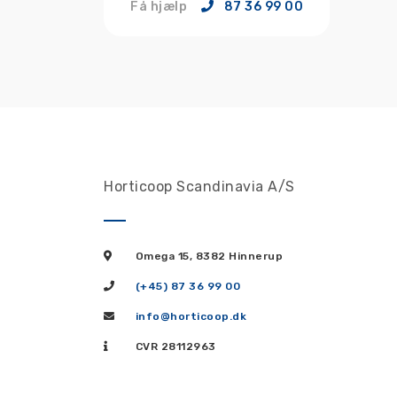
Få hjælp
87 36 99 00
Horticoop Scandinavia A/S
Omega 15, 8382 Hinnerup
(+45) 87 36 99 00
info@horticoop.dk
CVR 28112963