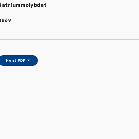
Natriummolybdat
8869
Hent PDF