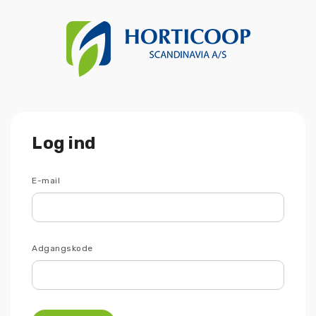
Log ind
E-mail
Adgangskode